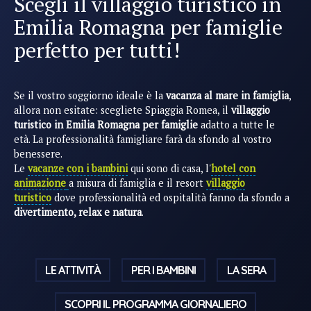
Scegli il villaggio turistico in
Emilia Romagna per famiglie
perfetto per tutti!
Se il vostro soggiorno ideale è la
vacanza al mare in famiglia
,
allora non esitate: scegliete Spiaggia Romea, il
villaggio
turistico in Emilia Romagna per famiglie
adatto a tutte le
età. La professionalità famigliare farà da sfondo al vostro
benessere.
Le
vacanze con i bambini
qui sono di casa, l'
hotel con
animazione
a misura di famiglia e il resort
villaggio
turistico
dove professionalità ed ospitalità fanno da sfondo a
divertimento, relax e natura
.
LE ATTIVITÀ
PER I BAMBINI
LA SERA
SCOPRI IL PROGRAMMA GIORNALIERO