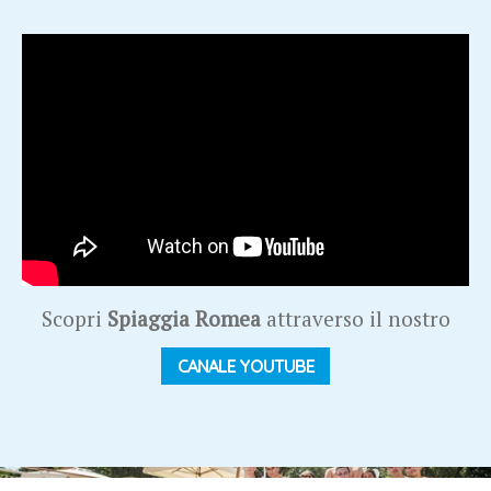
Spiaggia Romea è il resort immerso nel verde del Delta del
Po, un posto magico dove stare all'aria aperta e rilassare gli
occhi con i colori della natura. Cavalli, trekking e attività
all'aria aperta ti aspettano nel villaggio vacanze per famiglie
che si affaccia sul mare dei lidi ferraresi. Affidaci le tue
vacanze, ti regaleremo serenità e sorrisi da portare sempre
con te!
Scopri
Spiaggia Romea
attraverso il nostro
CANALE YOUTUBE