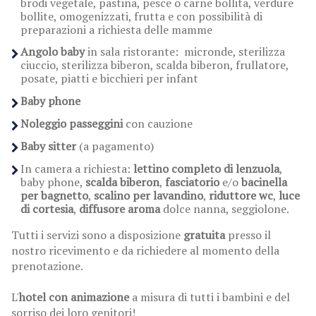
brodi vegetale, pastina, pesce o carne bollita, verdure
bollite, omogenizzati, frutta e con possibilità di
preparazioni a richiesta delle mamme
Angolo baby
in sala ristorante: micronde, sterilizza
ciuccio, sterilizza biberon, scalda biberon, frullatore,
posate, piatti e bicchieri per infant
Baby phone
Noleggio passeggini
con cauzione
Baby sitter
(a pagamento)
In camera a richiesta:
lettino completo di lenzuola
,
baby phone,
scalda biberon
,
fasciatorio
e/o
bacinella
per bagnetto
,
scalino per lavandino
,
riduttore wc
,
luce
di cortesia
,
diffusore aroma
dolce nanna, seggiolone.
Tutti i servizi sono a disposizione
gratuita
presso il
nostro ricevimento e da richiedere al momento della
prenotazione.
L'
hotel con animazione
a misura di tutti i bambini e del
sorriso dei loro genitori!