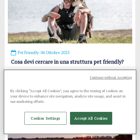
Pet Friendly
- 06 Ottobre 2025
Cosa devi cercare in una struttura pet friendly?
Se stai cercando una soluzione che unisca la bellezza della
natura, lo sciabordio rilassante del mare e servizi di livello
Continue without Accepting
dedicati ai nostri amici cani, senza trascurare né il loro
comfort né il tuo, sei nel posto giusto.
By clicking “Accept All Cookies”, you agree to the storing of cookies on
Vai all'articolo
your device to enhance site navigation, analyze site usage, and assist in
our marketing efforts.
Cookies Settings
Accept All Cookies