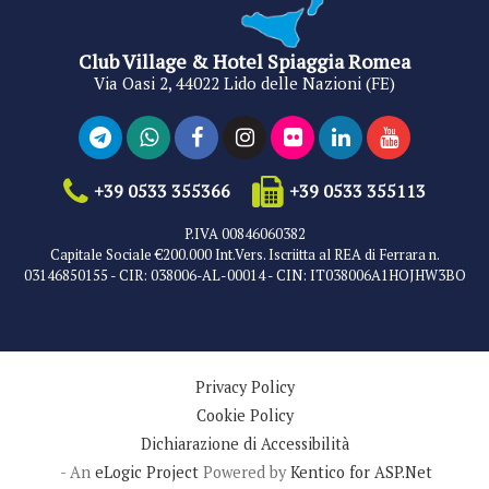
Club Village & Hotel Spiaggia Romea
Via Oasi 2, 44022 Lido delle Nazioni (FE)
+39 0533 355366
+39 0533 355113
P.IVA 00846060382
Capitale Sociale €200.000 Int.Vers. Iscriitta al REA di Ferrara n.
03146850155 - CIR: 038006-AL-00014 - CIN: IT038006A1HOJHW3BO
Privacy Policy
Cookie Policy
Dichiarazione di Accessibilità
- An
eLogic Project
Powered by
Kentico for ASP.Net