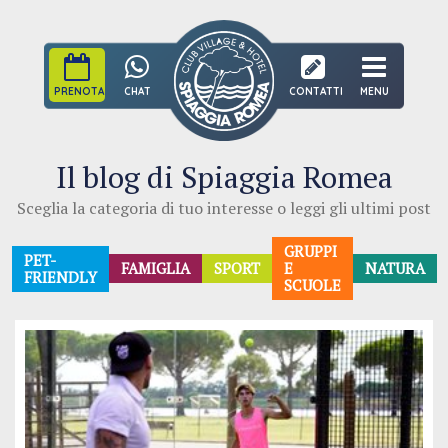
PRENOTA
CHAT
CONTATTI
MENU
Il blog di Spiaggia Romea
Sceglia la categoria di tuo interesse o leggi gli ultimi post
GRUPPI
PET-
FAMIGLIA
SPORT
E
NATURA
FRIENDLY
SCUOLE