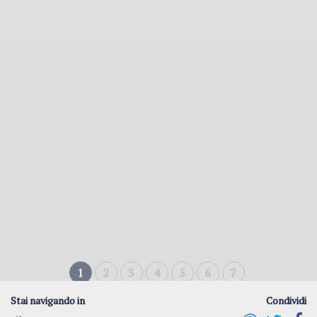
Famiglia
- 17 Aprile 2023
Il resort per famiglie in Emilia Romagna è
Spiaggia Romea
Spiaggia Romea offre tutto quello che puoi desiderare, per
una vacanza indimenticabile
con i tuoi cari.
Vai all'articolo
1
2
3
4
5
6
7
Stai navigando in
Condividi