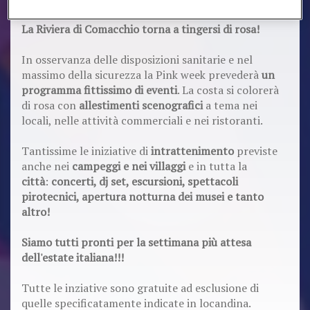
Dal
26 luglio all'1 agosto
torna la
Pink week
!
La Riviera di Comacchio torna a tingersi di rosa!
In osservanza delle disposizioni sanitarie e nel
massimo della sicurezza la Pink week prevederà
un
programma fittissimo di eventi
. La costa si colorerà
di rosa con
allestimenti scenografici
a tema nei
locali, nelle attività commerciali e nei ristoranti.
Tantissime le iniziative di
intrattenimento
previste
anche nei
campeggi e nei villaggi
e in tutta la
città
:
concerti, dj set, escursioni, spettacoli
pirotecnici, apertura notturna dei musei e tanto
altro!
Siamo tutti pronti per la settimana più attesa
dell'estate italiana!!!
Tutte le inziative sono gratuite ad esclusione di
quelle specificatamente indicate in locandina.