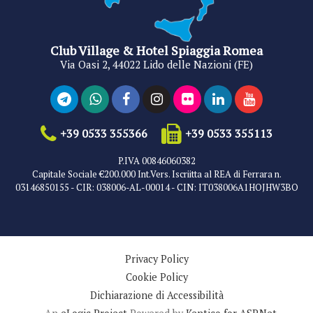
Club Village & Hotel Spiaggia Romea
Via Oasi 2, 44022 Lido delle Nazioni (FE)
+39 0533 355366
+39 0533 355113
P.IVA 00846060382
Capitale Sociale €200.000 Int.Vers. Iscriitta al REA di Ferrara n.
03146850155 - CIR: 038006-AL-00014 - CIN: IT038006A1HOJHW3BO
Privacy Policy
Cookie Policy
Dichiarazione di Accessibilità