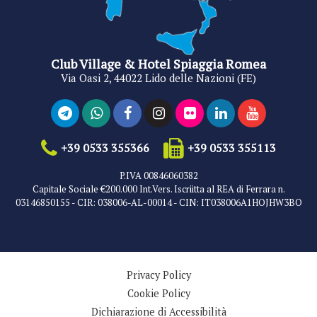
Club Village & Hotel Spiaggia Romea
Via Oasi 2, 44022 Lido delle Nazioni (FE)
+39 0533 355366
+39 0533 355113
P.IVA 00846060382
Capitale Sociale €200.000 Int.Vers. Iscriitta al REA di Ferrara n.
03146850155 - CIR: 038006-AL-00014 - CIN: IT038006A1HOJHW3BO
Privacy Policy
Cookie Policy
Dichiarazione di Accessibilità