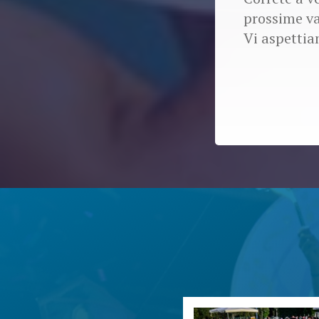
prossime v
Vi aspetti