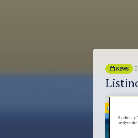
0
NEWS
Listin
By clicking 
analyze site