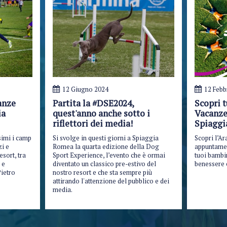
12 Giugno 2024
12 Febb
anze
Partita la #DSE2024,
Scopri t
ia
quest'anno anche sotto i
Vacanze
riflettori dei media!
Spiagg
simi i camp
Si svolge in questi giorni a Spiaggia
Scopri l’Ar
zi e
Romea la quarta edizione della Dog
appuntament
sort, tra
Sport Experience, l’evento che è ormai
tuoi bambin
 e
diventato un classico pre-estivo del
benessere 
ietro
nostro resort e che sta sempre più
attirando l'attenzione del pubblico e dei
media.