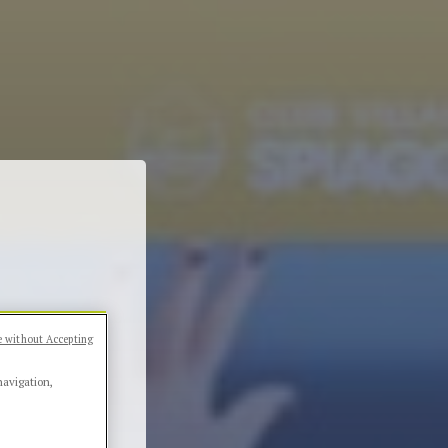
 without Accepting
navigation,