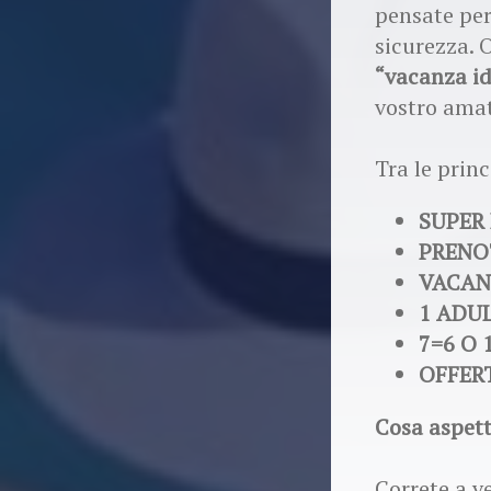
pensate per
sicurezza. 
“vacanza id
vostro ama
Tra le princ
SUPER
PRENO
VACAN
1 ADU
7=6 O 
OFFER
Cosa aspet
Correte a v