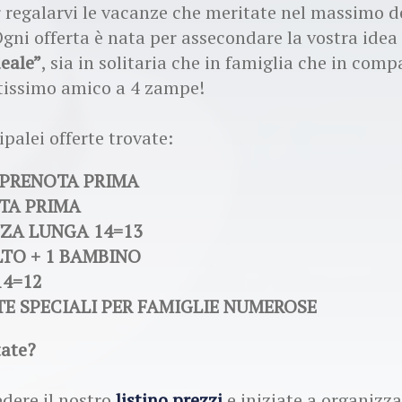
 regalarvi le vacanze che meritate nel massimo d
Ogni offerta è nata per assecondare la vostra idea
eale”
, sia in solitaria che in famiglia che in com
tissimo amico a 4 zampe!
ipalei offerte trovate:
 PRENOTA PRIMA
TA PRIMA
ZA LUNGA 14=13
LTO + 1 BAMBINO
14=12
TE SPECIALI PER FAMIGLIE NUMEROSE
tate?
edere il nostro
listino prezzi
e iniziate a organizza