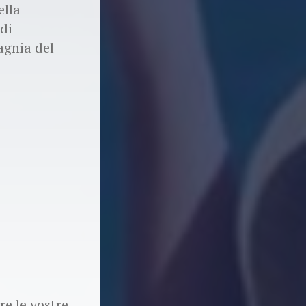
ella
 di
pagnia del
re le vostre