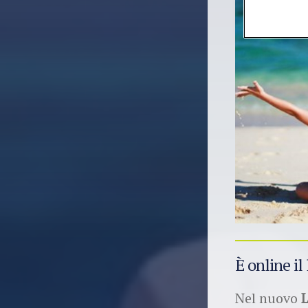
È online il
Nel nuovo
L