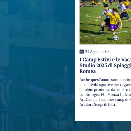
24 Aprile 2025
I Camp Estivi e le Vac
Studio 2025 di Spiagg
Romea
Anche quest'anno, sono tantis
e le attività sportive per ragaz
bambini promossi dal nostro re
cui Bologna FC, Monza Calcio
AraCamp, il summer camp di P
Aradori. Scoprili tutti.