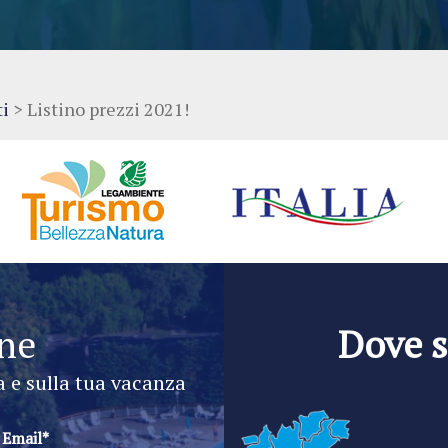
ti
>
Listino prezzi 2021!
ine
Dove 
a e sulla tua vacanza
Email*