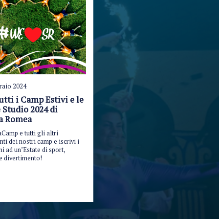
raio 2024
utti i Camp Estivi e le
 Studio 2024 di
ia Romea
aCamp e tutti gli altri
i dei nostri camp e iscrivi i
i ad un’Estate di sport,
e divertimento!