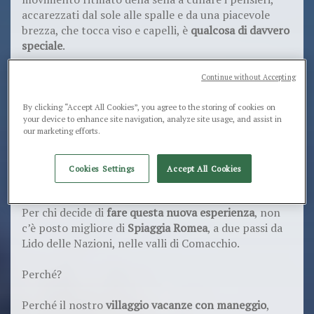
accarezzati dal sole alle spalle e da una piacevole
brezza, che tocca viso e capelli, è
qualcosa di davvero
speciale
.
Andare a cavallo al mare è un’esperienza unica,
Continue without Accepting
rilassante e adatta a tutti, sia ai cavalieri di lunga
data, sia a chi vuole semplicemente provare
By clicking “Accept All Cookies”, you agree to the storing of cookies on
your device to enhance site navigation, analyze site usage, and assist in
l’emozione di una cavalcata sulla spiaggia
.
our marketing efforts.
Il posto ideale per il battesimo della
Cookies Settings
Accept All Cookies
sella
Per chi decide di
fare questa nuova esperienza
, non
c’è posto migliore di
Spiaggia Romea
, a due passi da
Lido delle Nazioni, nelle valli di Comacchio.
Perché?
Perché il nostro
villaggio vacanze con maneggio
,