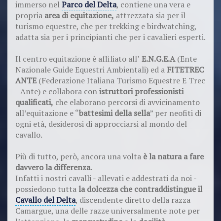
immerso nel
Parco del Delta
, contiene una vera e
propria
area di equitazione,
attrezzata sia per il
turismo equestre, che per trekking e birdwatching,
adatta sia per i principianti che per i cavalieri esperti.
Il centro equitazione è affiliato all’
E.N.G.E.A
(Ente
Nazionale Guide Equestri Ambientali) ed a
FITETREC
ANTE
(Federazione Italiana Turismo Equestre E Trec
- Ante) e collabora con
istruttori professionisti
qualificati,
che elaborano percorsi di avvicinamento
all’equitazione e “
battesimi della sella
” per neofiti di
ogni età, desiderosi di approcciarsi al mondo del
cavallo.
Più di tutto, però, ancora una volta
è la natura a fare
davvero la differenza
.
Infatti i nostri cavalli - allevati e addestrati da noi -
possiedono tutta
la dolcezza che contraddistingue il
Cavallo del Delta
, discendente diretto della razza
Camargue, una delle razze universalmente note per