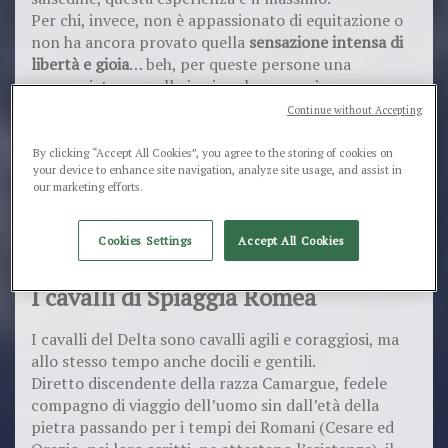
Per chi, invece, non è appassionato di equitazione o
non ha ancora provato quella
sensazione intensa di
libertà e gioia
… beh, per queste persone una
passeggiata a cavallo in riva al mare può essere
davvero una gran bella scoperta.
Continue without Accepting
Sì, perché andare a cavallo - specie per chi non lo ha
By clicking “Accept All Cookies”, you agree to the storing of cookies on
mai provato prima - è un’occasione per rientrare in
your device to enhance site navigation, analyze site usage, and assist in
contatto con le nostre origini, ammirando la
our marketing efforts.
bellezza della natura e godendosi la sensazione di
relax che si può provare solo in sella a destrieri docili
Cookies Settings
Accept All Cookies
e addestrati come i nostri
cavalli del Delta.
I cavalli di Spiaggia Romea
I cavalli del Delta sono cavalli agili e coraggiosi, ma
allo stesso tempo anche docili e gentili.
Diretto discendente della razza Camargue, fedele
compagno di viaggio dell’uomo sin dall’età della
pietra passando per i tempi dei Romani (Cesare ed