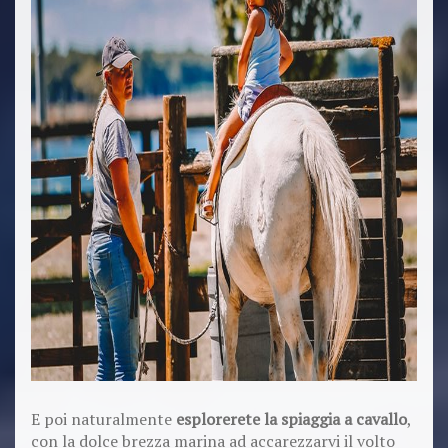
E poi naturalmente
esplorerete la spiaggia a cavallo
,
con la dolce brezza marina ad accarezzarvi il volto