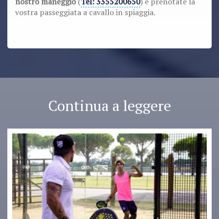
nostro maneggio
(
Tel: 3355200650
) e prenotate la
vostra passeggiata a cavallo in spiaggia.
Continua a leggere