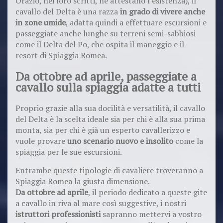
Orazio, nei loro scritti, ne attestano l’esistenza), il
cavallo del Delta è una razza
in grado di vivere anche
in zone umide
, adatta quindi a effettuare escursioni e
passeggiate anche lunghe su terreni semi-sabbiosi
come il Delta del Po, che ospita il maneggio e il
resort di Spiaggia Romea.
Da ottobre ad aprile, passeggiate a
cavallo sulla spiaggia adatte a tutti
Proprio grazie alla sua docilità e versatilità, il cavallo
del Delta è la scelta ideale sia per chi è alla sua prima
monta, sia per chi è già un esperto cavallerizzo e
vuole provare
uno scenario nuovo e insolito
come la
spiaggia per le sue escursioni.
Entrambe queste tipologie di cavaliere troveranno a
Spiaggia Romea la giusta dimensione.
Da ottobre ad aprile
, il periodo dedicato a queste gite
a cavallo in riva al mare così suggestive, i nostri
istruttori professionisti
sapranno mettervi a vostro