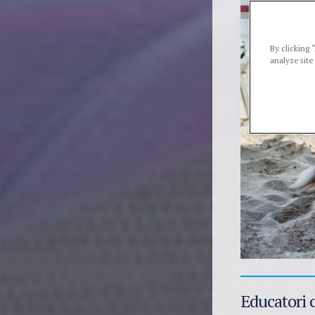
By clicking 
analyze site
Educatori c