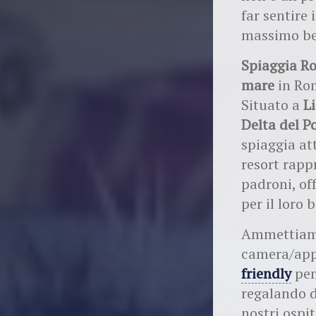
far sentire 
massimo ben
Spiaggia R
mare
in Ro
Situato a
L
Delta del P
spiaggia att
resort rap
padroni, of
per il loro 
Ammettiamo
camera/app
friendly
pen
regalando d
nostri ospi