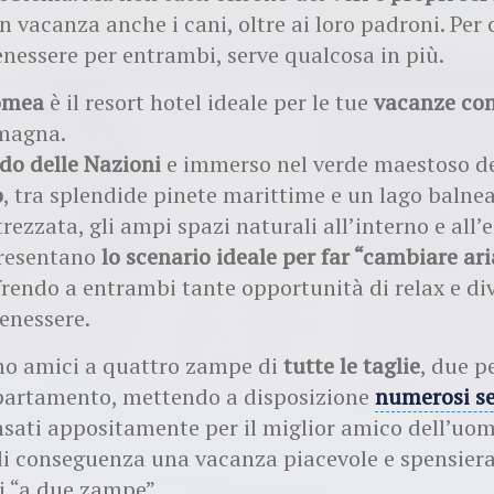
in vacanza anche i cani, oltre ai loro padroni. Per 
essere per entrambi, serve qualcosa in più.
omea
è il resort hotel ideale per le tue
vacanze con 
magna.
ido delle Nazioni
e immerso nel verde maestoso d
o
, tra splendide pinete marittime e un lago balne
rezzata, gli ampi spazi naturali all’interno e all’
presentano
lo scenario ideale per far “cambiare ari
frendo a entrambi tante opportunità di relax e d
benessere.
 amici a quattro zampe di
tutte le taglie
, due p
artamento, mettendo a disposizione
numerosi se
sati appositamente per il miglior amico dell’uom
i conseguenza una vacanza piacevole e spensiera
ti “a due zampe”.