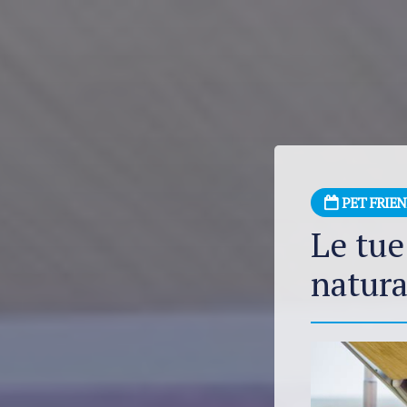
PET FRIE
Le tue
natura