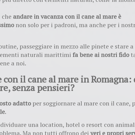
i che
andare in vacanza con il cane al mare è
ssimo
non solo per i padroni, ma anche per i nost
utine, passeggiare in mezzo alle pinete e stare a
elementi naturali marittimi
fa bene ai nostri fido
t
ene a noi.
 con il cane al mare in Romagna:
re, senza pensieri?
posto adatto
per soggiornare al mare con il cane, 
le
.
individuare una location, hotel o resort con anim
oblema. Ma non tutti offrono dei
veri e propri ser