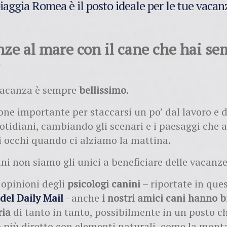
iaggia Romea è il posto ideale per le tue vacan
nze al mare con il cane che hai s
vacanza è sempre
bellissimo
.
one importante per staccarsi un po’ dal lavoro e d
otidiani, cambiando gli scenari e i paesaggi che
i occhi quando ci alziamo la mattina.
i non siamo gli unici a beneficiare delle vacanze
 opinioni degli
psicologi canini
– riportate in que
 del Daily Mail
- anche
i nostri amici cani hanno b
ria
di tanto in tanto, possibilmente in un posto ch
 più diretto con elementi naturali, come la monta