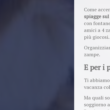
Come accenn
spiagge sul
con fontane,
amici a 4 z
più giocosi.
Organizzia
zampe.
E per i 
Ti abbiamo 
vacanza col
Ma quali so
soggiorno 