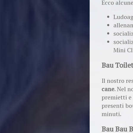
Ecco alcune
Ludoag
allenam
sociali
sociali
Mini C
Bau Toilet
Il nostro re
cane
. Nel n
premietti e
presenti bo
minuti.
Bau Bau 