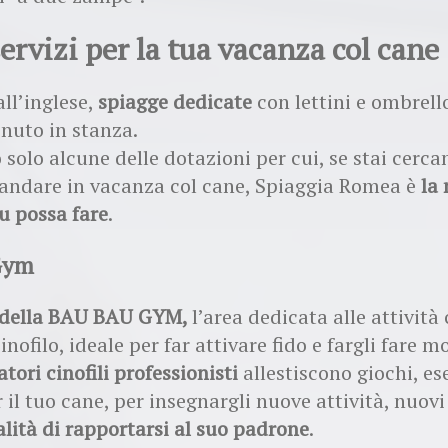
servizi per la tua vacanza col cane
all’inglese,
spiagge dedicate
con lettini e ombrell
enuto in stanza.
 solo alcune delle dotazioni per cui, se stai cerc
andare in vacanza col cane, Spiaggia Romea è
la 
tu possa fare
.
Gym
o della BAU BAU GYM,
l’area dedicata alle attività
nofilo, ideale per far attivare fido e fargli fare m
tori cinofili professionisti
allestiscono giochi, ese
r il tuo cane, per insegnargli nuove attività, nuov
ità di rapportarsi al suo padrone
.