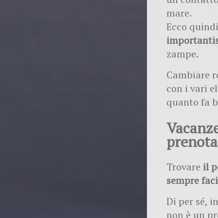
mare.
Ecco quind
importanti
zampe.
Cambiare ro
con i vari 
quanto fa b
Vacanze
prenota
Trovare
il 
sempre faci
Di per sé, 
non è un pr