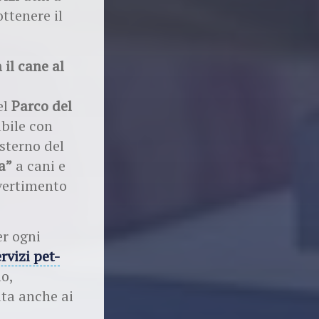
ottenere il
il cane al
el
Parco del
abile con
esterno del
a”
a cani e
ivertimento
er ogni
rvizi pet-
o,
ta anche ai