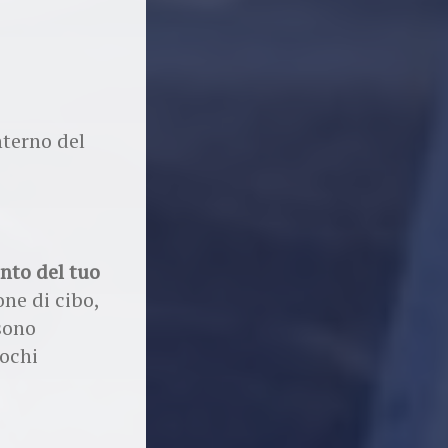
nterno del
nto del tuo
one di cibo,
sono
pochi