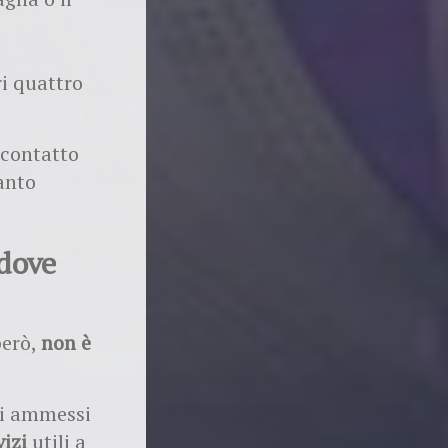
ri quattro
 contatto
anto
 dove
però,
non è
ali ammessi
vizi
utili a