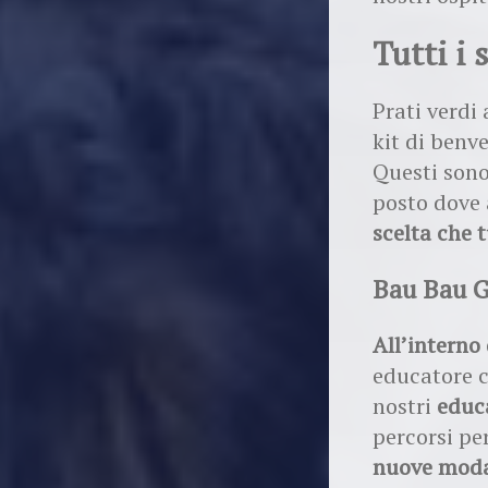
Tutti i 
Prati verdi 
kit di benv
Questi sono
posto dove 
scelta che 
Bau Bau 
All’intern
educatore ci
nostri
educa
percorsi pe
nuove modal