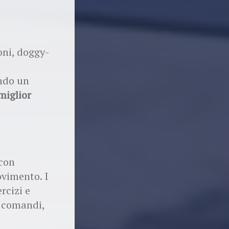
oni, doggy-
ando un
miglior
 con
ovimento. I
rcizi e
i comandi,