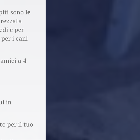
piti sono
le
trezzata
edi e per
per i cani
 amici a 4
ui in
o per il tuo