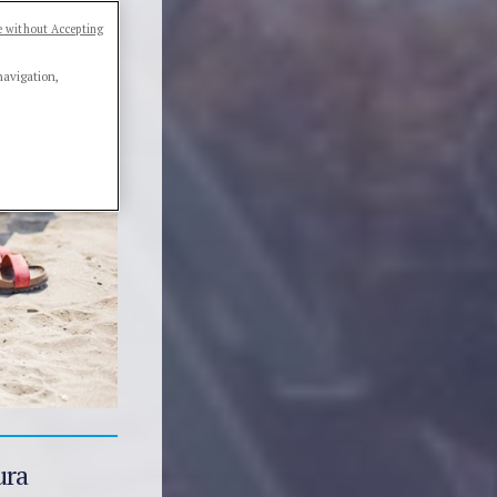
 without Accepting
navigation,
ura