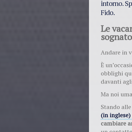
intorno. Sp
Fido.
Le vaca
sognato
Andare in 
È un’occasi
obblighi qu
davanti agl
Ma noi uman
Stando alle
(in inglese)
cambiare a
un contatto