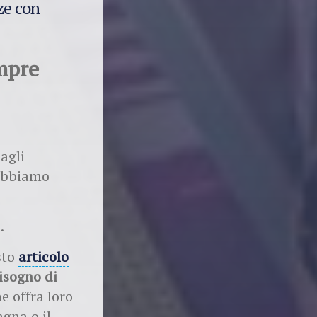
ze con
empre
agli
 abbiamo
.
sto
articolo
isogno di
e offra loro
gna o il