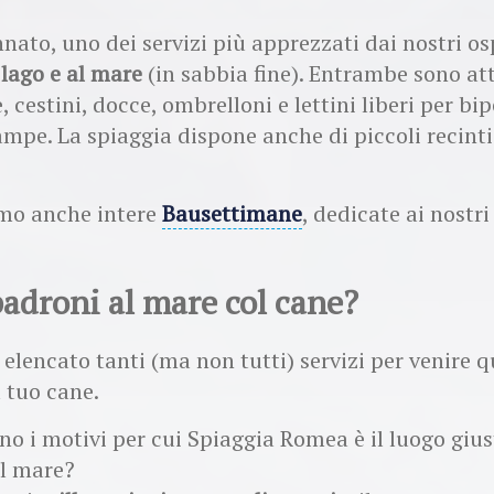
ato, uno dei servizi più apprezzati dai nostri os
 lago e al mare
(in sabbia fine). Entrambe sono at
 cestini, docce, ombrelloni e lettini liberi per bip
ampe. La spiaggia dispone anche di piccoli recinti 
mo anche intere
Bausettimane
, dedicate ai nostri
padroni al mare col cane?
elencato tanti (ma non tutti) servizi per venire q
 tuo cane.
no i motivi per cui Spiaggia Romea è il luogo giust
al mare?