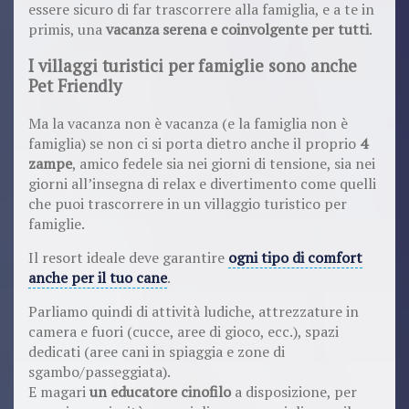
essere sicuro di far trascorrere alla famiglia, e a te in
primis, una
vacanza serena e coinvolgente per tutti
.
I villaggi turistici per famiglie sono anche
Pet Friendly
Ma la vacanza non è vacanza (e la famiglia non è
famiglia) se non ci si porta dietro anche il proprio
4
zampe
, amico fedele sia nei giorni di tensione, sia nei
giorni all’insegna di relax e divertimento come quelli
che puoi trascorrere in un villaggio turistico per
famiglie.
Il resort ideale deve garantire
ogni tipo di comfort
anche per il tuo cane
.
Parliamo quindi di attività ludiche, attrezzature in
camera e fuori (cucce, aree di gioco, ecc.), spazi
dedicati (aree cani in spiaggia e zone di
sgambo/passeggiata).
E magari
un educatore cinofilo
a disposizione, per