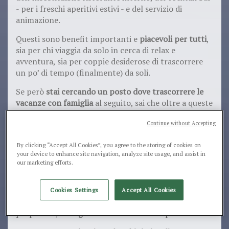
- per i freschi aperitivi estivi - e del servizio di
animazione.
Questi sono benefit importanti e
piacevoli per tutti
,
sia per chi viaggia da solo in cerca di relax e
avventura, sia per coppie desiderose di trascorrere
un po’ di tempo (finalmente) da soli.
Se però
stai cercando un posto dove trascorrere le
vacanze con famiglia
al seguito, sai che oltre a queste
comuni necessità ne avrai altre aggiuntive e ben
Continue without Accepting
specifiche, legate a servizi che
solo i villaggi turistici
per famiglie possono offrirti
.
By clicking “Accept All Cookies”, you agree to the storing of cookies on
Cosa devono offrire i migliori
your device to enhance site navigation, analyze site usage, and assist in
our marketing efforts.
villaggi turistici per famiglie
Per te e per tutte le persone che cercano una
Cookies Settings
Accept All Cookies
vacanza all’insegna del relax
e in compagnia dei
propri cari, le esigenze cambiano. E non poco.