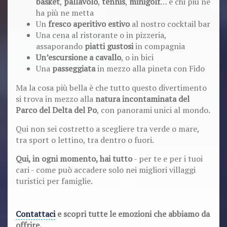
basket
,
pallavolo
,
tennis
,
minigolf
… e chi più ne
ha più ne metta
Un
fresco aperitivo estivo
al nostro cocktail bar
Una cena al ristorante o in pizzeria,
assaporando
piatti gustosi
in compagnia
Un’escursione a cavallo
, o in bici
Una
passeggiata
in mezzo alla pineta con Fido
Ma la cosa più bella è che tutto questo divertimento
si trova in mezzo alla
natura incontaminata del
Parco del Delta del Po
, con panorami unici al mondo.
Qui non sei costretto a scegliere tra verde o mare,
tra sport o lettino, tra dentro o fuori.
Qui, in ogni momento, hai tutto
- per te e per i tuoi
cari - come può accadere solo nei migliori villaggi
turistici per famiglie.
Contattaci
e scopri tutte le emozioni che abbiamo da
offrire.