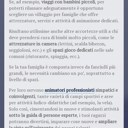
Se, ad esempio,
viaggi con bambini piccoli
, per
poterti rilassare adeguatamente è opportuno
scegliere un villaggio per famiglie che offre
attrezzature, servizi e attività di animazione dedicati.
Risultano utilissime anche altre accortezze utili a chi
deve prendersi cura di bimbi molto piccoli, come le
attrezzature in camera
(lettini, scalda biberon,
seggioloni, ecc.) e gli
spazi gioco dedicati
nelle sale
comuni (ristorante, spiaggia, ecc.).
Se la tua famiglia è composta invece da fanciulli più
grandi, le necessità cambiano un po’, soprattutto a
livello di spazi.
Per loro servono
animatori professionisti
simpatici e
coinvolgenti
, tante varietà di campi sportivi e aree
per attività ludico-didattiche (ad esempio, la vela).
Solo così, cimentandosi in nuove e stimolanti attività
sotto la guida di persone esperte
, i tuoi ragazzi
potranno divertirsi, imparare cose nuove e
ampliare
la vista sull’orizzonte
dei propri talenti.