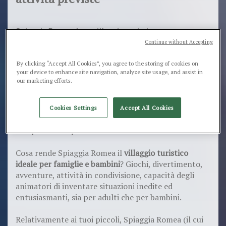
Spiaggia Romea è un villaggio turistico attrezzato a
ricevere diverse
categorie
di ospiti: famiglie, famiglie
Continue without Accepting
con bambini al seguito, famiglie con animali
domestici, etc. Per garantire relax e divertimento il
By clicking “Accept All Cookies”, you agree to the storing of cookies on
your device to enhance site navigation, analyze site usage, and assist in
villaggio ubicato sul Lido delle Nazioni ha avviato una
our marketing efforts.
serie di attività rese possibili dal lavoro encomiabile
della nostra meravigliosa
equipe di animatori
. Così,
mentre i vostri bimbi saranno alle prese con attività
Cookies Settings
Accept All Cookies
ludiche, giochi e sport, voi potrete godervi in
completa tranquillità le ferie al mare!
Cosa rende Spiaggia Romea il
villaggio turistico
ideale per famiglie e bambini
? Giochi, divertimento,
avventure, attività in condivisione, capacità degli
animatori di inventare situazioni inedite ed
entusiasmanti, sia per adulti che per bambini.
Relativamente ai tuoi piccoli, Spiaggia Romea (il cui