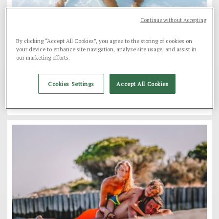
Continue without Accepting
Famiglia
- 27 Novembre 2023
By clicking “Accept All Cookies”, you agree to the storing of cookies on
your device to enhance site navigation, analyze site usage, and assist in
Le vacanze per famiglie numerose sono a
our marketing efforts.
Spiaggia Romea.
Un resort pieno di servizi, con attività e relax adatti a tutte
le età e a tutti i gusti.
Cookies Settings
Accept All Cookies
Vai all'articolo