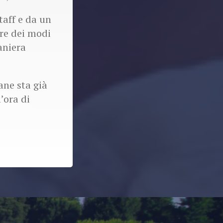
taff e da un
ore dei modi
aniera
ane sta già
’ora di