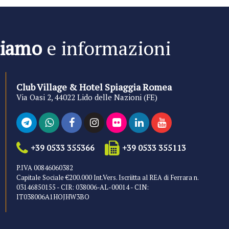
siamo
e informazioni
Club Village & Hotel Spiaggia Romea
Via Oasi 2, 44022 Lido delle Nazioni (FE)
+39 0533 355366
+39 0533 355113
P.IVA 00846060382
Capitale Sociale €200.000 Int.Vers. Iscriitta al REA di Ferrara n.
03146850155 - CIR: 038006-AL-00014 - CIN:
IT038006A1HOJHW3BO