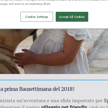
 usage, and assist in our marketing efforts.
Cookies Settings
Accept All Cookies
 la prima Bausettimana del 2018!
iniziata un’avventura e una sfida importate per
S
 diventare il nostro
villaggio pet friendly
, cioè un 