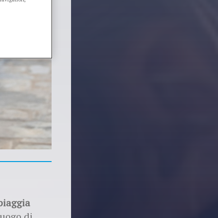
piaggia
luogo di