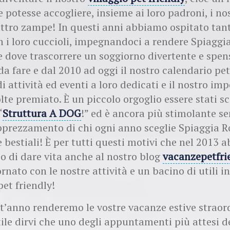
 potesse accogliere, insieme ai loro padroni, i no
ttro zampe! In questi anni abbiamo ospitato tan
n i loro cuccioli, impegnandoci a rendere Spiaggi
e dove trascorrere un soggiorno divertente e spens
a fare e dal 2010 ad oggi il nostro calendario pet 
i attività ed eventi a loro dedicati e il nostro im
lte premiato. È un piccolo orgoglio essere stati sc
“
Struttura A DOG
!” ed è ancora più stimolante sen
apprezzamento di chi ogni anno sceglie Spiaggia 
 bestiali! È per tutti questi motivi che nel 2013
o di dare vita anche al nostro blog
vacanzepetfrie
ornato con le nostre attività e un bacino di utili 
et friendly!
’anno renderemo le vostre vacanze estive straord
tile dirvi che uno degli appuntamenti più attesi de