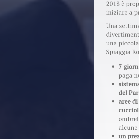
2018 è prop
iniziare a 
Una settima
divertiment
una piccola
Spiaggia R
7 giorn
paga nu
sistema
del Pa
aree di
cucciol
ombrell
alcune 
un pre