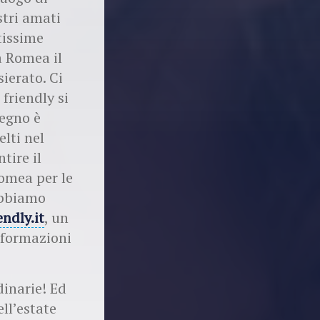
stri amati
tissime
a Romea il
ierato. Ci
friendly si
pegno è
elti nel
tire il
Romea per le
 abbiamo
ndly.it
, un
informazioni
inarie! Ed
ll’estate