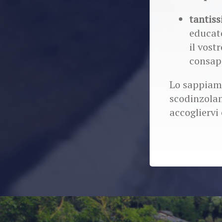
tantiss
educato
il vost
consap
Lo sappiamo
scodinzolan
accogliervi 