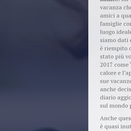
vacanza che
amici a qua
famiglie co
luogo ideal
siamo dati d
è riempito d
stato più vo
2017 come 
calore e l’
sue vacanze
anche decis
diario aggi
sul mondo p
Anche quest
è quasi inu