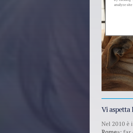
analyze site
Vi aspetta
Nel 2010 è 
Rome
a: far