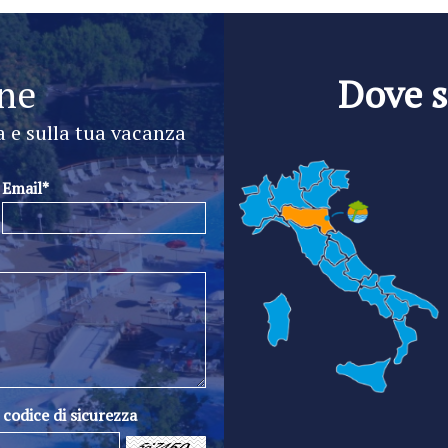
ine
Dove 
a e sulla tua vacanza
Email*
l codice di sicurezza