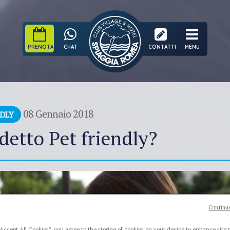
PRENOTA
CHAT
CONTATTI
MENU
08 Gennaio 2018
NDLY
detto Pet friendly?
Continue
“Accept All Cookies”, you agree to the storing of cookies on your device to enhance site 