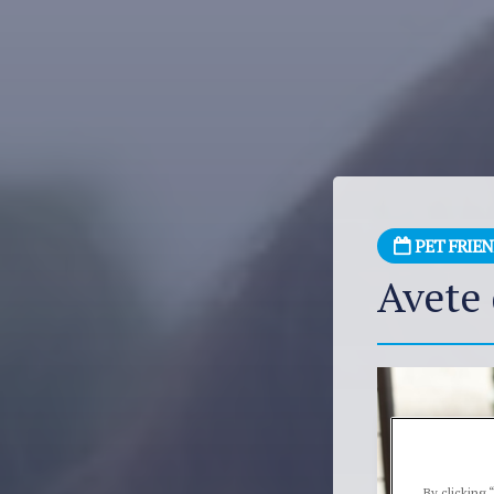
PET FRIE
Avete 
By clicking 