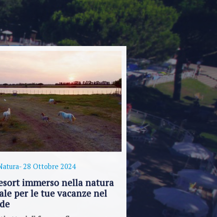
Natura
- 28 Ottobre 2024
resort immerso nella natura
ale per le tue vacanze nel
rde
i ettari di fauna e flora