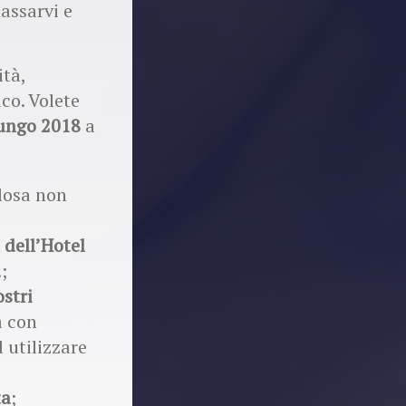
lassarvi e
ità,
co. Volete
iungo 2018
a
elosa non
 dell’Hotel
;​
ostri
a con
 utilizzare
ta
;