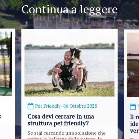
Continua a leggere
Pet Friendly
- 06 Ottobre 2025
:
Cosa devi cercare in una
Il 
struttura pet friendly?
ide
ve
Se stai cercando una soluzione che
unisca la bellezza della natura, lo
Tant