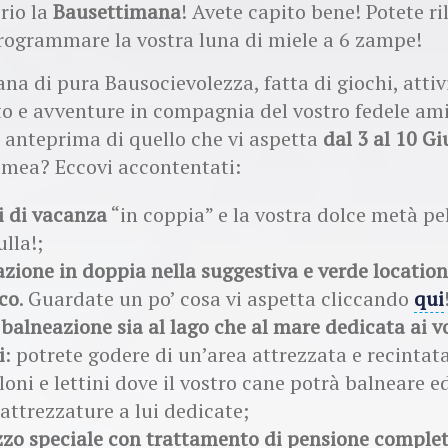
rio la
Bausettimana
! Avete capito bene! Potete ri
programmare la vostra luna di miele a 6 zampe!
na di pura Bausocievolezza, fatta di giochi, attiv
o e avventure in compagnia del vostro fedele ami
 anteprima di quello che vi aspetta
dal 3 al 10 G
omea? Eccovi accontentati:
i di vacanza
“in coppia” e la vostra dolce metà p
lla!;
zione in doppia nella suggestiva e verde location
rco
. Guardate un po’ cosa vi aspetta cliccando
qui
!
 balneazione sia al lago che al mare dedicata ai v
i
: potrete godere di un’area attrezzata e recintat
oni e lettini dove il vostro cane potrà balneare ed
attrezzature a lui dedicate;
zzo speciale con trattamento di pensione comple