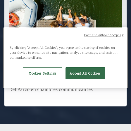
Continue without Accepting
By clicking “Accept All Cookies”, you agree to the storing of cookies on
your device to enhance site navigation, analyze site usage, and assist in
our marketing efforts.
Êtes-vous une grande famille? A Spiaggia Romea
une offre à ne pas manquer pour vos vacances
Cookies Settings
Accept All Cookies
Offres spéciales pour les séjours dans notre Hôtel
Del Parco en chambres communicantes