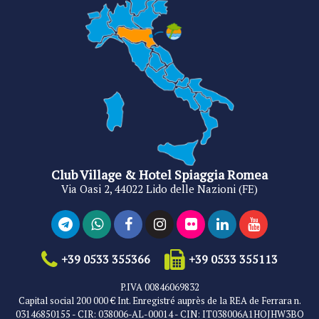
Club Village & Hotel Spiaggia Romea
Via Oasi 2, 44022 Lido delle Nazioni (FE)
+39 0533 355366
+39 0533 355113
P.IVA 00846069832
Capital social 200 000 € Int. Enregistré auprès de la REA de Ferrara n.
03146850155 - CIR: 038006-AL-00014 - CIN: IT038006A1HOJHW3BO