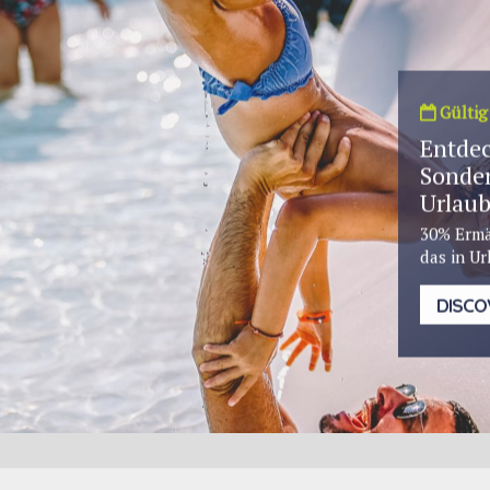
Gültig 
Entdec
Sonder
Urlaub
30% Ermä
das in Ur
DISCO