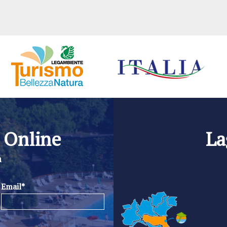
 Online
La
n
Email*