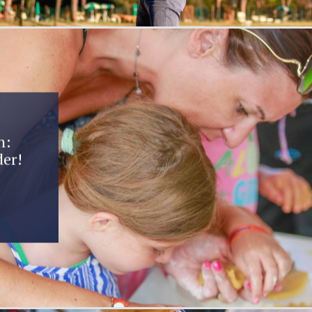
n:
der!