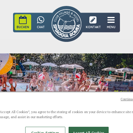
BUCHEN
CHAT
KONTAKT
MENU
Gültig
Continue
Lange 
Verbringe
“Accept All Cookies”, you agree to the storing of cookies on your device to enhance site 
Romea: di
 usage, and assist in our marketing efforts.
DISCO
Cookies Settings
Accept All Cookies