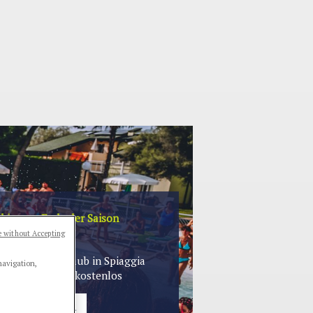
 bis zum Ende der Saison
 without Accepting
Ferien
n Sie Ihren Urlaub in Spiaggia
navigation,
e 14. Nacht ist kostenlos
VER THE OFFER