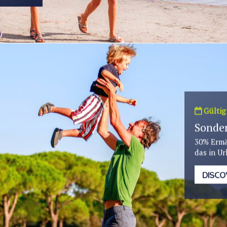
Gültig
Sonder
30% Ermä
das in Ur
DISCO