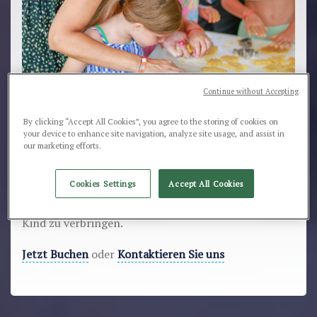
Continue without Accepting
By clicking “Accept All Cookies”, you agree to the storing of cookies on
Sonderermässigungen für Kinder
your device to enhance site navigation, analyze site usage, and assist in
our marketing efforts.
Für unsere jungen Gäste Sonderermäßigungen bis 11
Jahre in bestimmten Zeiträumen der Saison. Fragen
Cookies Settings
Accept All Cookies
Sie uns nach weiteren Informationen, um
einen
zauberhaften
und günstigen Aufenthalt mit Ihrem
Kind zu verbringen.
Jetzt Buchen
oder
Kontaktieren Sie uns