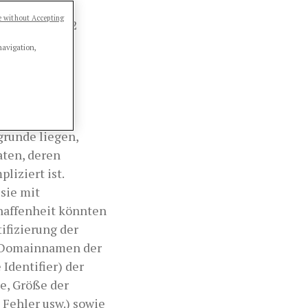
 ROMEA S.R.L.
 without Accepting
OASI 2 – 44022
mea.it
navigation,
grunde liegen,
ten, deren
iziert ist.
sie mit
chaffenheit könnten
ifizierung der
r Domainnamen der
Identifier) der
e, Größe der
 Fehler usw.) sowie