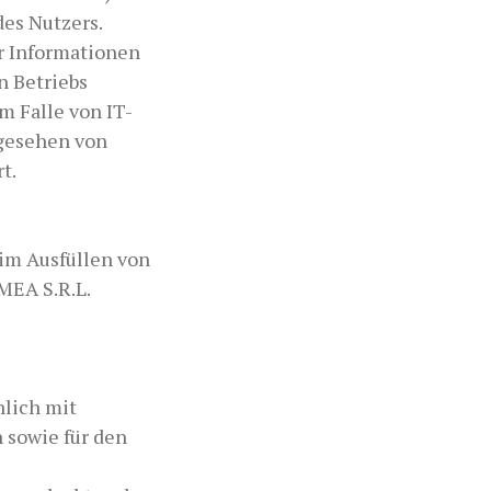
es Nutzers.
r Informationen
n Betriebs
m Falle von IT-
bgesehen von
t.
im Ausfüllen von
MEA S.R.L.
hlich mit
 sowie für den