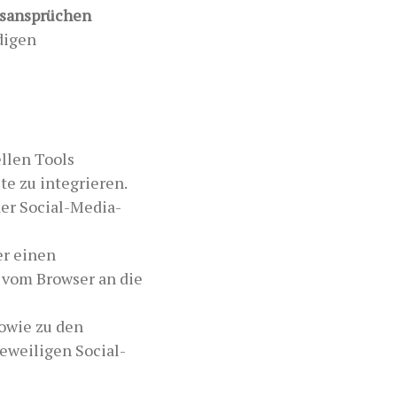
tsansprüchen
digen
llen Tools
te zu integrieren.
der Social-Media-
er einen
 vom Browser an die
owie zu den
eweiligen Social-