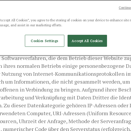
r die Datenverarbeitung ist die Gesellschaft SPIAGGIA
Continue
twortlicher“), USt-IdNr. 00846060382, mit Sitz in VIA 
ELLE NAZIONI (FE), Italien. E-Mail:
info@spiaggiaro
“Accept All Cookies”, you agree to the storing of cookies on your device to enhance site 
 usage, and assist in our marketing efforts.
en Daten
Cookies Settings
Accept All Cookies
 Softwareverfahren, die dem Betrieb dieser Website zu
 ihres normalen Betriebs einige personenbezogene Da
r Nutzung von Internet-Kommunikationsprotokollen impl
ich um Informationen, die nicht gesammelt werden, um 
roffenen in Verbindung zu bringen. Aufgrund ihrer Bes
rarbeitung und Verknüpfung mit Daten Dritter die Ident
. Zu dieser Datenkategorie gehören IP-Adressen ode
rwendeten Computer, URI-Adressen (Uniform Resource 
ourcen, Uhrzeit der Anfrage, Methode der Serveranfrag
numerischer Code über den Serverstatus (erfolgreich,