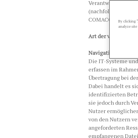
Verantwortlicher fü
(nachfolgend „Veran
COMACCHIO, LIDO D
By clicking 
analyze site
Art der verarbeitet
Navigationsdaten
Die IT-Systeme und
erfassen im Rahmen
Übertragung bei de
Dabei handelt es s
identifizierten Bet
sie jedoch durch Ve
Nutzer ermöglichen
von den Nutzern ve
angeforderten Ress
empfangenen Datei, 